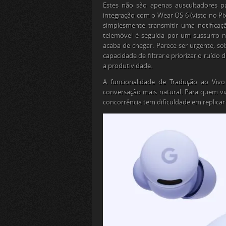
Estes não são apenas auscultadores pa
integração com o Wear OS 6 (visto no Pix
simplesmente transmitir uma notifica
telemóvel é seguida por um sussurro 
acaba de chegar. Parece ser urgente, so
capacidade de filtrar e priorizar o ruído 
a produtividade.
A funcionalidade de Tradução ao Viv
conversação mais natural. Para quem via
concorrência tem dificuldade em replica