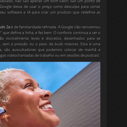
 passado, não são apenas um bom valor; são um ponto de
oogle deixa de usar o preço como desculpa para cortar
o seu
software
e IA para criar um produto que redefine as
uds 2a
é de familiaridade refinada. A Google não reinventou
 que define a linha, e fez bem. O conforto continua a ser o
São incrivelmente leves e discretos, desenhados para se
a, sem a pressão ou o peso de
buds
maiores. Esta é uma
iária; são auscultadores que podemos colocar de manhã e
ongas videochamadas de trabalho ou em sessões de
podcast
.