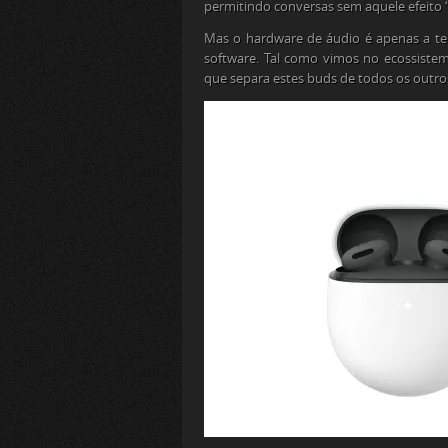
permitindo conversas sem aquele efeito 
Mas o
hardware
de áudio é apenas a te
software
. Tal como vimos no ecossistem
que separa estes
buds
de todos os outros