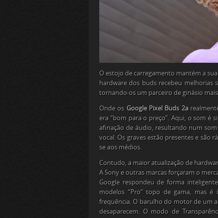
O estojo de carregamento mantém a sua f
hardware
dos
buds
recebeu melhorias s
tornando-os um parceiro de ginásio mais 
Onde os
Google Pixel Buds 2a
realmente
era “bom para o preço”. Aqui, o som é s
afinação de áudio, resultando num som 
vocal. Os graves estão presentes e são
se aos médios.
Contudo, a maior atualização de
hardwa
A Sony e outras marcas forçaram o merca
Google respondeu de forma inteligen
modelos “Pro” topo de gama, mas é in
frequência. O barulho do motor de um a
desaparecem. O modo de Transparência