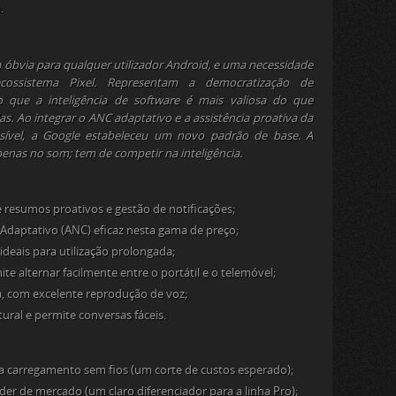
.
 óbvia para qualquer utilizador Android, e uma necessidade
ossistema Pixel. Representam a democratização de
o que a inteligência de
software
é mais valiosa do que
s. Ao integrar o ANC adaptativo e a assistência proativa da
sível, a Google estabeleceu um novo padrão de base. A
enas no som; tem de competir na inteligência.
e resumos proativos e gestão de notificações;
Adaptativo (ANC) eficaz nesta gama de preço;
 ideais para utilização prolongada;
e alternar facilmente entre o portátil e o telemóvel;
a, com excelente reprodução de voz;
ral e permite conversas fáceis.
 carregamento sem fios (um corte de custos esperado);
der de mercado (um claro diferenciador para a linha Pro);