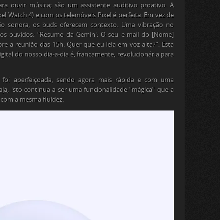
ra ouvir música; são um assistente auditivo proativo. A
el Watch 4) e com os telemóveis Pixel é perfeita. Em vez de
ção sonora, os
buds
oferecem contexto. Uma vibração no
nos ouvidos: “Resumo da Gemini: O seu e-mail do [Nome]
bre a reunião das 15h. Quer que eu leia em voz alta?”. Esta
digital do nosso dia-a-dia é, francamente, revolucionária para
o foi aperfeiçoada, sendo agora mais rápida e com uma
ja, isto continua a ser uma funcionalidade “mágica” que a
r com a mesma fluidez.