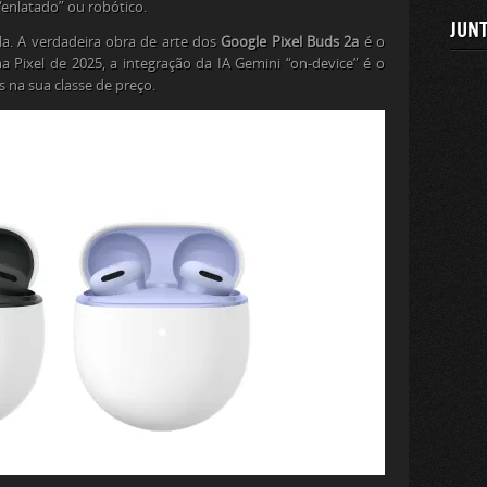
“enlatado” ou robótico.
JUNT
la. A verdadeira obra de arte dos
Google Pixel Buds 2a
é o
a Pixel de 2025, a integração da IA Gemini “on-device” é o
 na sua classe de preço.