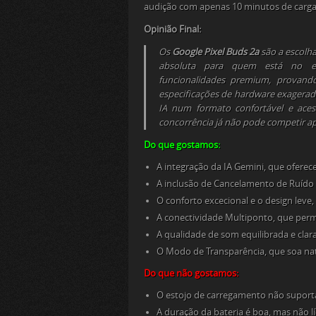
audição com apenas 10 minutos de carga
Opinião Final:
Os
Google Pixel Buds 2a
são a escolha
absoluta para quem está no ec
funcionalidades
premium
, provand
especificações de
hardware
exagerada
IA num formato confortável e aces
concorrência já não pode competir ap
Do que gostamos:
A integração da IA Gemini, que oferec
A inclusão de Cancelamento de Ruído 
O conforto excecional e o design leve,
A conectividade Multiponto, que permit
A qualidade de som equilibrada e clar
O Modo de Transparência, que soa natu
Do que não gostamos:
O estojo de carregamento não suporta
A duração da bateria é boa, mas não lí