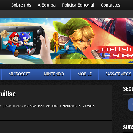
Sobre nós
A Equipa
Política Editorial
Contactos
MICROSOFT
NINTENDO
MOBILE
PASSATEMPOS
SEG
nálise
5 | PUBLICADO EM
ANÁLISES
,
ANDROID
,
HARDWARE
,
MOBILE
,
SUB