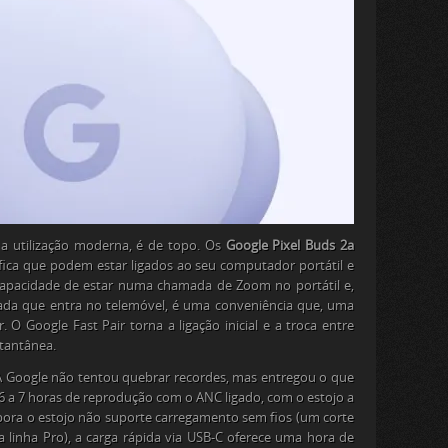
 a utilização moderna, é de topo. Os
Google Pixel Buds 2a
ifica que podem estar ligados ao seu computador portátil e
apacidade de estar numa chamada de Zoom no portátil e,
da que entra no telemóvel, é uma conveniência que, uma
. O Google Fast Pair torna a ligação inicial e a troca entre
stantânea.
. A Google não tentou quebrar recordes, mas entregou o que
e 6 a 7 horas de reprodução com o ANC ligado, com o estojo a
bora o estojo não suporte carregamento sem fios (um corte
 linha Pro), a carga rápida via USB-C oferece uma hora de