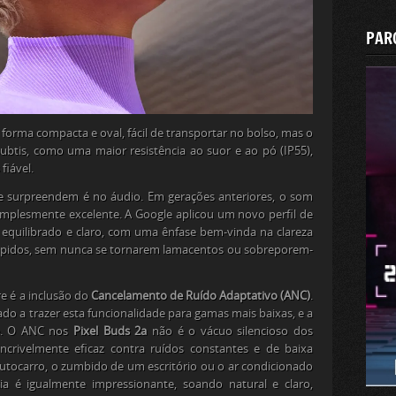
PAR
orma compacta e oval, fácil de transportar no bolso, mas o
ubtis, como uma maior resistência ao suor e ao pó (IP55),
fiável.
 surpreendem é no áudio. Em gerações anteriores, o som
implesmente excelente. A Google aplicou um novo perfil de
equilibrado e claro, com uma ênfase bem-vinda na clareza
 rápidos, sem nunca se tornarem lamacentos ou sobreporem-
re
é a inclusão do
Cancelamento de Ruído Adaptativo (ANC)
.
do a trazer esta funcionalidade para gamas mais baixas, e a
te. O ANC nos
Pixel Buds 2a
não é o vácuo silencioso dos
crivelmente eficaz contra ruídos constantes e de baixa
utocarro, o zumbido de um escritório ou o ar condicionado
 é igualmente impressionante, soando natural e claro,