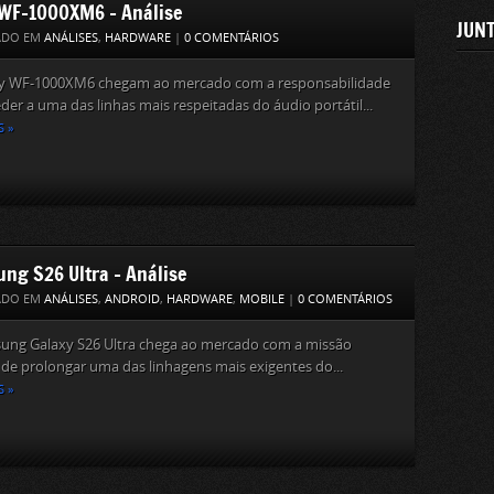
WF-1000XM6 – Análise
JUNT
ADO EM
ANÁLISES
,
HARDWARE
|
0 COMENTÁRIOS
y WF-1000XM6 chegam ao mercado com a responsabilidade
der a uma das linhas mais respeitadas do áudio portátil...
S »
ng S26 Ultra – Análise
ADO EM
ANÁLISES
,
ANDROID
,
HARDWARE
,
MOBILE
|
0 COMENTÁRIOS
ung Galaxy S26 Ultra chega ao mercado com a missão
 de prolongar uma das linhagens mais exigentes do...
S »