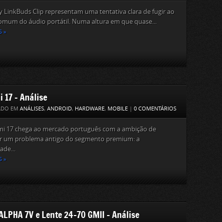
 LinkBuds Clip representam uma tentativa clara de fugir ao
omum do áudio portátil. Numa altura em que quase...
S »
 17 – Análise
ADO EM
ANÁLISES
,
ANDROID
,
HARDWARE
,
MOBILE
|
0 COMENTÁRIOS
mi 17 chega ao mercado português com a ambição de
er um problema antigo do segmento premium: a
ade...
S »
ALPHA 7V e Lente 24-70 GMII – Análise