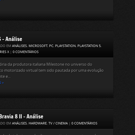
 – Análise
ADO EM
ANÁLISES
,
MICROSOFT
,
PC
,
PLAYSTATION
,
PLAYSTATION 5
,
RIES X
|
0 COMENTÁRIOS
tória da produtora italiana Milestone no universo do
to motorizado virtual tem sido pautada por uma evolução
te e...
S »
ravia 8 II – Análise
ADO EM
ANÁLISES
,
HARDWARE
,
TV / CINEMA
|
0 COMENTÁRIOS