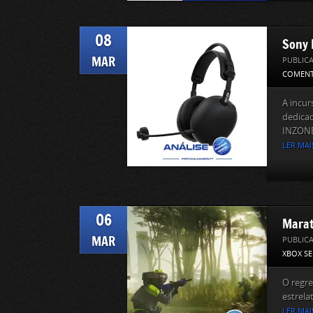
08
Sony 
MAR
PUBLIC
COMENT
A incur
dedica
INZONE,
LER MAI
06
Marat
MAR
PUBLIC
XBOX SE
O regre
estrel
LER MAI