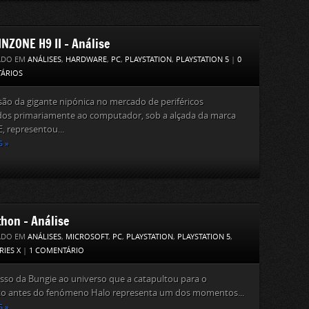
INZONE H9 II – Análise
ADO EM
ANÁLISES
,
HARDWARE
,
PC
,
PLAYSTATION
,
PLAYSTATION 5
|
0
ÁRIOS
são da gigante nipónica no mercado de periféricos
dos primariamente ao computador, sob a alçada da marca
 representou...
S »
hon – Análise
ADO EM
ANÁLISES
,
MICROSOFT
,
PC
,
PLAYSTATION
,
PLAYSTATION 5
,
RIES X
|
1 COMENTÁRIO
sso da Bungie ao universo que a catapultou para o
ato antes do fenómeno Halo representa um dos momentos...
S »