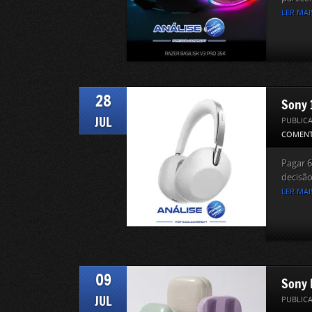
LER MAI
28
Sony 
JUL
PUBLIC
COMENT
Pagar 
decisão
LER MAI
09
Sony 
JUL
PUBLIC