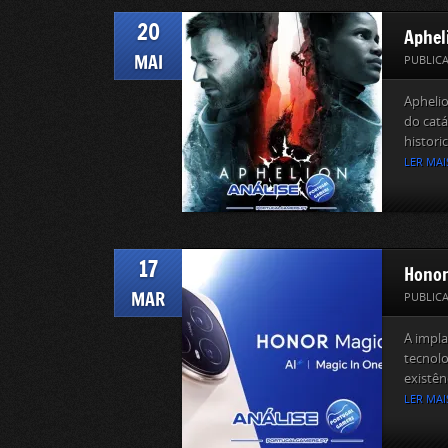
20
Aphel
MAI
PUBLIC
Apheli
do catá
histori
LER MAI
17
Honor
MAR
PUBLIC
A impl
tecnolo
existênc
LER MAI