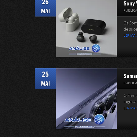
26
Sony 
MAI
PUBLIC
Os Son
de suce
LER MAI
25
Samsu
MAI
PUBLIC
O Sams
ingrata
LER MAI