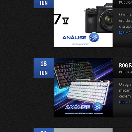
JUN
PUBLIC
O merca
era de 
disrupt
LER MAI
18
ROG F
JUN
PUBLIC
O segme
metamo
cedem o
LER MAI