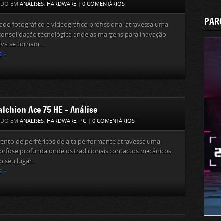
ADO EM
ANÁLISES
,
HARDWARE
|
0 COMENTÁRIOS
PAR
do fotográfico e videográfico profissional atravessa uma
consolidação tecnológica onde as margens para inovação
iva se tornam...
S »
alchion Ace 75 HE – Análise
ADO EM
ANÁLISES
,
HARDWARE
,
PC
|
0 COMENTÁRIOS
nto de periféricos de alta performance atravessa uma
rfose profunda onde os tradicionais contactos mecânicos
 seu lugar...
S »