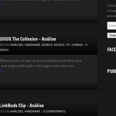
S »
Intro
nossa
passa
Coloc
aqui
o
Sub
1000X The Collexion – Análise
teu
ender
ADO EM
ANÁLISES
,
HARDWARE
,
MOBILE
,
MÚSICA
,
TV / CINEMA
|
0
FAC
de
ÁRIOS
email
630 euros por um par de auscultadores é sempre uma
 que exige justificação, mas pagar esse valor por...
PUB
S »
LinkBuds Clip – Análise
ADO EM
ANÁLISES
,
HARDWARE
|
0 COMENTÁRIOS