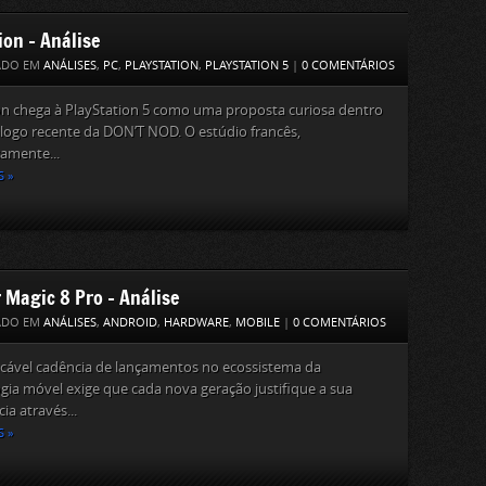
ion – Análise
ADO EM
ANÁLISES
,
PC
,
PLAYSTATION
,
PLAYSTATION 5
|
0 COMENTÁRIOS
on chega à PlayStation 5 como uma proposta curiosa dentro
logo recente da DON’T NOD. O estúdio francês,
camente...
S »
 Magic 8 Pro – Análise
ADO EM
ANÁLISES
,
ANDROID
,
HARDWARE
,
MOBILE
|
0 COMENTÁRIOS
acável cadência de lançamentos no ecossistema da
gia móvel exige que cada nova geração justifique a sua
ia através...
S »