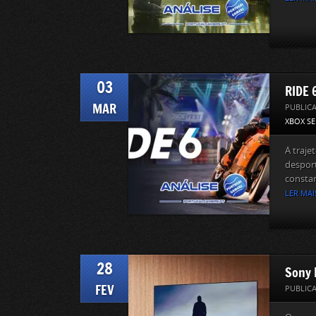
03
RIDE 6
MAR
PUBLIC
XBOX SE
A traje
despor
constan
LER MAI
28
Sony B
FEV
PUBLIC