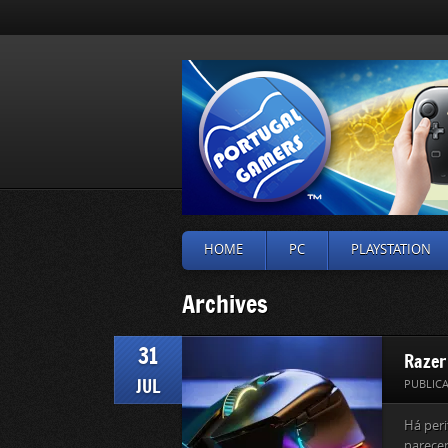
HOME
PC
PLAYSTATION
Archives
31
Razer
JUL
PUBLIC
Há peri
parece