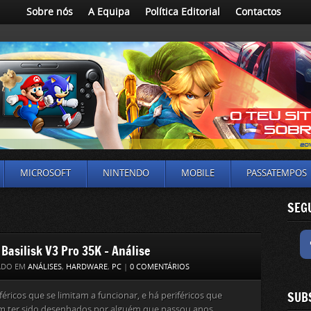
Sobre nós
A Equipa
Política Editorial
Contactos
MICROSOFT
NINTENDO
MOBILE
PASSATEMPOS
SEG
 Basilisk V3 Pro 35K – Análise
ADO EM
ANÁLISES
,
HARDWARE
,
PC
|
0 COMENTÁRIOS
SUB
féricos que se limitam a funcionar, e há periféricos que
m ter sido desenhados por alguém que passou anos...