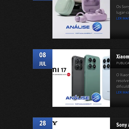
Os Sony
lugar-c
LER MAI
08
Xiaomi
JUL
PUBLIC
O Xiao
resolv
dificuld
LER MAI
28
Sony 