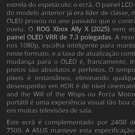
estrela do espetáculo: o ecrã. O painel LC
do modelo anterior já era líder de classe,
OLED provou no ano passado que o contra
ouviu. O
ROG Xbox Ally X (2025)
vem eq
painel OLED VRR de 7.3 polegadas
. A res
nos 1080p, escolha inteligente para man
neste formato, e a taxa de atualização con
mudança para o OLED é, francamente, tr
pretos são absolutos e perfeitos. O temp
píxeis é instantâneo, eliminando qualq
desempenho em HDR é de nível cinematog
and the Will of the Wisps
ou
Forza Moto
portátil é uma experiência visual tão boa
em muitas televisões de sala.
Este ecrã é complementado por 24GB 
7500. A ASUS manteve esta especificaçã