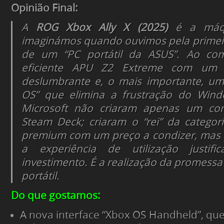
Opinião Final:
A
ROG Xbox Ally X (2025)
é a máqu
imaginámos quando ouvimos pela primei
de um “PC portátil da ASUS”. Ao co
eficiente APU Z2 Extreme com um
deslumbrante e, o mais importante, um
OS” que elimina a frustração do Win
Microsoft não criaram apenas um con
Steam Deck; criaram o “rei” da catego
premium
com um preço a condizer, mas p
a experiência de utilização justifi
investimento. É a realização da promess
portátil.
Do que gostamos:
A nova interface “Xbox OS Handheld”, que