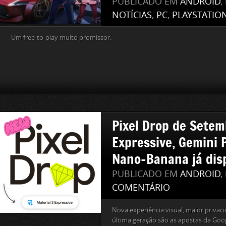
PUBLICADO EM
ANDROID
,
NOTÍCIAS
,
PC
,
PLAYSTATIO
Um free-to-play muito promissor.
Pixel Drop de Setem
Expressive, Gemini P
Nano-Banana já dis
PUBLICADO EM
ANDROID
,
COMENTÁRIO
Nova experiência visual, maior priva
última geração são as apostas da Goog