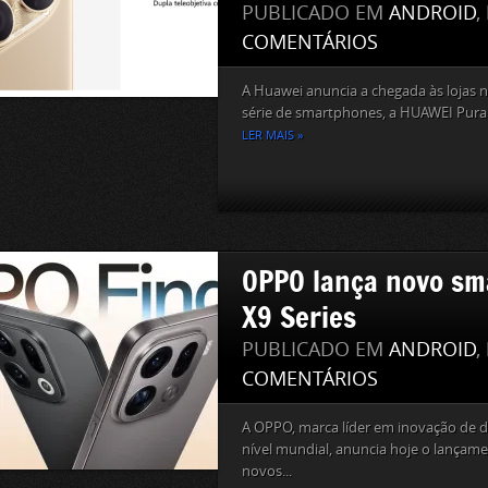
PUBLICADO EM
ANDROID
,
COMENTÁRIOS
A Huawei anuncia a chegada às lojas n
série de smartphones, a HUAWEI Pura 8
LER MAIS »
OPPO lança novo sm
X9 Series
PUBLICADO EM
ANDROID
,
COMENTÁRIOS
A OPPO, marca líder em inovação de di
nível mundial, anuncia hoje o lançam
novos...