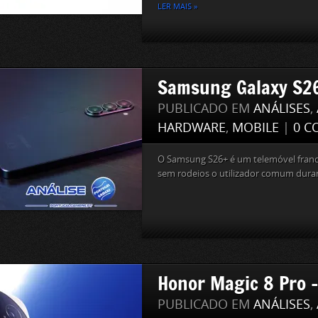
LER MAIS »
Samsung Galaxy S26
PUBLICADO EM
ANÁLISES
,
HARDWARE
,
MOBILE
|
0 C
O Samsung S26+ é um telemóvel fran
sem rodeios o utilizador comum duran
Honor Magic 8 Pro –
PUBLICADO EM
ANÁLISES
,