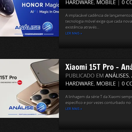
HARDWARE
,
MOBILE
|
0 C
A implacável cadência de lançamento
tecnologia móvel exige que cada nova 
existência através...
LER MAIS »
Xiaomi 15T Pro – Aná
PUBLICADO EM
ANÁLISES
,
HARDWARE
,
MOBILE
|
0 C
A linhagem da série T da Xiaomi sem
específico e por vezes conturbado no c
LER MAIS »