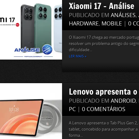
Xiaomi 17 – Análise
PUBLICADO EM
ANÁLISES
,
HARDWARE
,
MOBILE
|
0 C
O Xiaomi 17 chega ao mercado portu
resolver um problema antigo do seg
dificuldade...
LER MAIS »
Lenovo apresenta o 
PUBLICADO EM
ANDROID
,
PC
|
0 COMENTÁRIOS
A Lenovo apresenta o Tab Plus Gen 2,
tablet, concebido para acompanhar a c
forma...