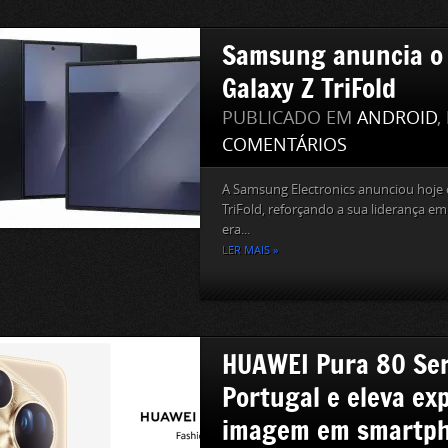
Samsung anuncia o
Galaxy Z TriFold
PUBLICADO EM
ANDROID
,
COMENTÁRIOS
A Samsung Electronics anunciou hoje
TriFold, reforçando a sua liderança e
era...
LER MAIS »
HUAWEI Pura 80 Ser
Portugal e eleva ex
imagem em smartp